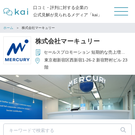
口コミ・評判に対する企業の
公式見解が見られるメディア「kai」
ホーム
株式会社マーキュリー
株式会社マーキュリー
セールスプロモーション 短期的な売上増加だけでなく、長期的なブランド価値の向上を通じて、新規顧客の獲得や顧客ロイヤルティの向上をサポートします。 エデュケーション 専門学校や日本語教育を通じて個人やコミュニティの発展に寄与し、未来の価値ある人材を育てます。 エンターテインメント 大人から子供まで、夢と冒険を追求する人々に驚きと感動の体験を提供します。 キッズテーマパークや劇場など幅広く運営しています。 アウトソーシング 部分的な業務から中長期的なBPOまで、バックオフィス業務にとどまらないコンタクトセンターや多様な事務局など、用途に合わせたサポートを提供します。 通信制高等学校 学生それぞれが持つ個を大切にしたいという想いから、自由度の高い「通信制」に着目し、精華学園の分校として現在は北海道・新潟・東京（2校）・神奈川・千葉（2校）・沖縄に8校を運営。
東京都新宿区西新宿1-26-2 新宿野村ビル 23
階