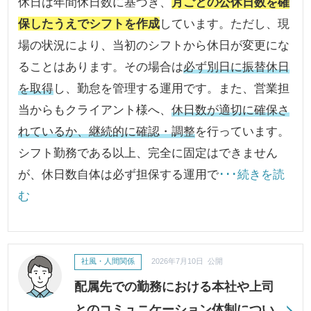
休日は年間休日数に基づき、
月ごとの公休日数を確
保したうえでシフトを作成
しています。ただし、現
場の状況により、当初のシフトから休日が変更にな
ることはあります。その場合は
必ず別日に振替休日
を取得
し、勤怠を管理する運用です。また、営業担
当からもクライアント様へ、
休日数が適切に確保さ
れているか、継続的に確認・調整
を行っています。
シフト勤務である以上、完全に固定はできません
が、休日数自体は必ず担保する運用で
･･･続きを読
む
社風・人間関係
2026年7月10日 公開
配属先での勤務における本社や上司
とのコミュニケーション体制につい