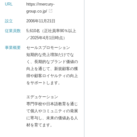
URL
https://mercury-
group.co.jp/
設立
2006年11月21日
従業員数
5,610名（正社員率90％以上
／2025年4月1日時点）
事業概要
セールスプロモーション
短期的な売上増加だけでな
く、長期的なブランド価値の
向上を通じて、新規顧客の獲
得や顧客ロイヤルティの向上
をサポートします。
エデュケーション
専門学校や日本語教育を通じ
て個人やコミュニティの発展
に寄与し、未来の価値ある人
材を育てます。