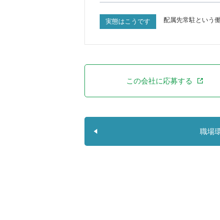
配属先常駐という
実態はこうです
この会社に応募する
職場