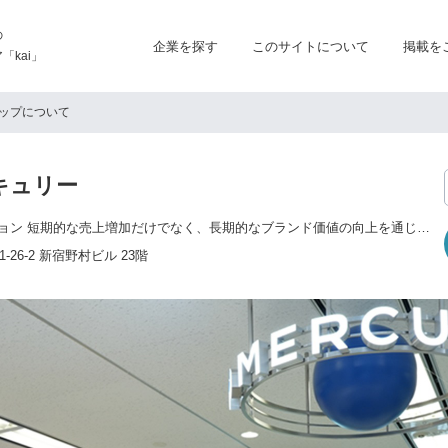
の
企業を探す
このサイトについて
掲載を
kai」
ップについて
キュリー
セールスプロモーション 短期的な売上増加だけでなく、長期的なブランド価値の向上を通じて、新規顧客の獲得や顧客ロイヤルティの向上をサポートします。 エデュケーション 専門学校や日本語教育を通じて個人やコミュニティの発展に寄与し、未来の価値ある人材を育てます。 エンターテインメント 大人から子供まで、夢と冒険を追求する人々に驚きと感動の体験を提供します。 キッズテーマパークや劇場など幅広く運営しています。 アウトソーシング 部分的な業務から中長期的なBPOまで、バックオフィス業務にとどまらないコンタクトセンターや多様な事務局など、用途に合わせたサポートを提供します。 通信制高等学校 学生それぞれが持つ個を大切にしたいという想いから、自由度の高い「通信制」に着目し、精華学園の分校として現在は北海道・新潟・東京（2校）・神奈川・千葉（2校）・沖縄に8校を運営。
26-2 新宿野村ビル 23階