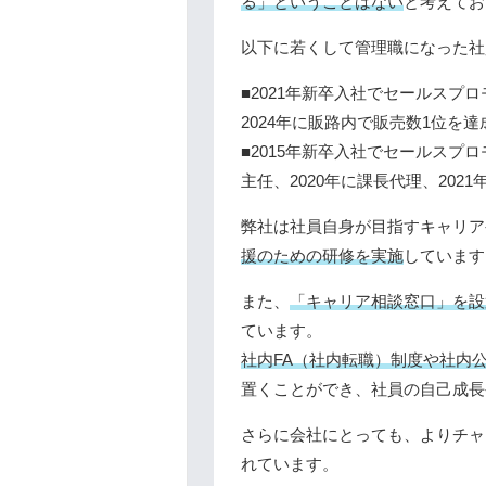
る」ということはない
と考えてお
以下に若くして管理職になった社
■2021年新卒入社でセールスプ
2024年に販路内で販売数1位を
■2015年新卒入社でセールスプロ
主任、2020年に課長代理、202
弊社は社員自身が目指すキャリア
援のための研修を実施
しています
また、
「キャリア相談窓口」を設
ています。
社内FA（社内転職）制度や社内
置くことができ、社員の自己成長
さらに会社にとっても、よりチャ
れています。