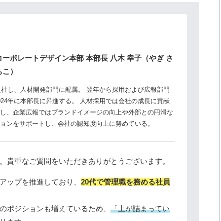
コーポレートデザイン本部 本部長 八木 幸子（やぎ さ
ちこ）
途入社し、人材開発部門に配属。 翌年から採用および広報部門
024年に本部長に昇進する。 人材採用では会社の成長に貢献
し、企業広報ではブランドイメージの向上や外部との円滑な
ョンをサポートし、会社の認知度向上に努めている。
。貴重なご質問をいただきありがとうございます。
アップを推進しており、
20代で管理職を務める社員
のポジションも増えているため、
「上が詰まってい