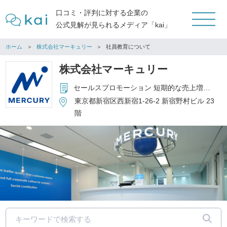
口コミ・評判に対する企業の
公式見解が見られるメディア「kai」
ホーム
株式会社マーキュリー
社員教育について
株式会社マーキュリー
セールスプロモーション 短期的な売上増加だけでなく、長期的なブランド価値の向上を通じて、新規顧客の獲得や顧客ロイヤルティの向上をサポートします。 エデュケーション 専門学校や日本語教育を通じて個人やコミュニティの発展に寄与し、未来の価値ある人材を育てます。 エンターテインメント 大人から子供まで、夢と冒険を追求する人々に驚きと感動の体験を提供します。 キッズテーマパークや劇場など幅広く運営しています。 アウトソーシング 部分的な業務から中長期的なBPOまで、バックオフィス業務にとどまらないコンタクトセンターや多様な事務局など、用途に合わせたサポートを提供します。 通信制高等学校 学生それぞれが持つ個を大切にしたいという想いから、自由度の高い「通信制」に着目し、精華学園の分校として現在は北海道・新潟・東京（2校）・神奈川・千葉（2校）・沖縄に8校を運営。
東京都新宿区西新宿1-26-2 新宿野村ビル 23
階