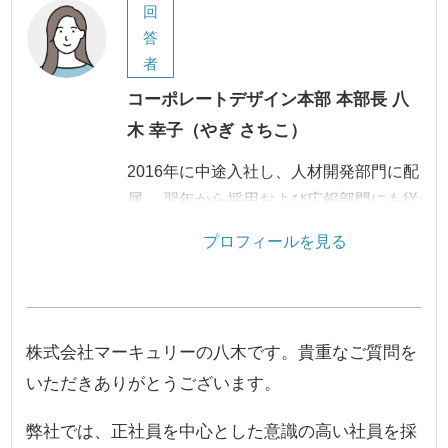
回
答
者
コーポレートデザイン本部 本部長 八
木 幸子（やぎ さちこ）
2016年に中途入社し、人材開発部門に配
属。 翌年から採用および広報部門にも従
事し、2024年に本部長に昇進する。 人
プロフィールを見る
材採用では会社の成長に貢献できるよう
尽力し、企業広報ではブランドイメージ
の向上や外部との円滑なコミュニケーシ
ョンをサポートし、会社の認知度向上に
株式会社マーキュリーの八木です。貴重なご質問を
努めている。
いただきありがとうございます。
弊社では、正社員を中心とした意識の高い社員を採