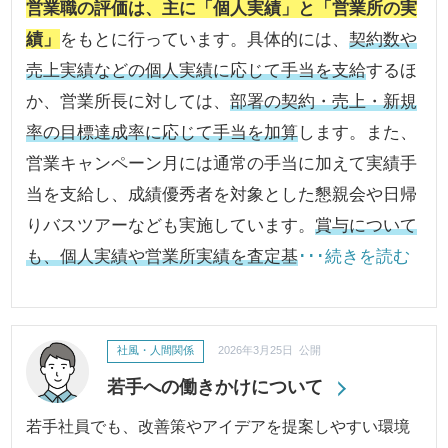
営業職の評価は、主に「個人実績」と「営業所の実
績」
をもとに行っています。具体的には、
契約数や
売上実績などの個人実績に応じて手当を支給
するほ
か、営業所長に対しては、
部署の契約・売上・新規
率の目標達成率に応じて手当を加算
します。また、
営業キャンペーン月には通常の手当に加えて実績手
当を支給し、成績優秀者を対象とした懇親会や日帰
りバスツアーなども実施しています。
賞与について
も、個人実績や営業所実績を査定基
･･･続きを読む
社風・人間関係
2026年3月25日 公開
若手への働きかけについて
若手社員でも、改善策やアイデアを提案しやすい環境