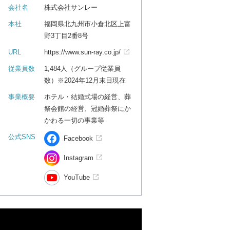
会社名
株式会社サンレー
本社
福岡県北九州市小倉北区上富
野3丁目2番8号
URL
https://www.sun-ray.co.jp/
従業員数
1,484人（グループ従業員
数）※2024年12月末日現在
事業概要
ホテル・結婚式場の経営、葬
祭会館の経営、冠婚葬祭にか
かわる一切の事業等
公式SNS
Facebook
Instagram
YouTube