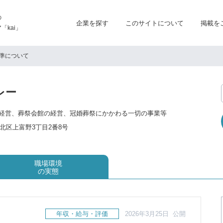
の
企業を探す
このサイトについて
掲載を
kai」
準について
レー
経営、葬祭会館の経営、冠婚葬祭にかかわる一切の事業等
北区上富野3丁目2番8号
職場環境
の実態
年収・給与・評価
2026年3月25日 公開