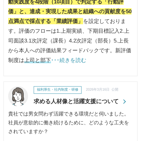
動実践度を4段階（10項目）で判定する「行動評
価」と、達成・実現した成果と組織への貢献度を50
点満点で採点する「業績評価」
を設定しておりま
す。評価のフローは1.上期実績、下期目標記入2.上
司面談3.1次評定（課長）4.2次評定（部長）5.上長
から本人への評価結果フィードバックです。新評価
制度は
上司と部下
･･･続きを読む
福利厚生・社内制度・研修
2026年3月16日 公開
求める人材像と活躍支援について
貴社では男女問わず活躍できる環境だと伺いました。
社員が意欲的に働き続けるために、どのような工夫を
されていますか？