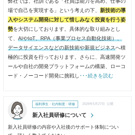
弊社では、社訓である「社員は能力を高め、仕事の
場で自己を実現する」という考えの下、
新技術の導
入やシステム開発に対して惜しみなく投資を行う姿
勢
を大切にしております。具体的な取り組みとし
て、
AIやIoT、RPA（事業プロセス自動化技術）、
データサイエンスなどの新技術や新規ビジネス
へ積
極的に投資を行っております。さらに、高速開発ツ
ールや自社の開発プラットフォームの構築、ローコ
ード・ノーコード開発に挑戦し
･･･続きを読む
福利厚生・社内制度・研修
2026年5月27日 公開
新入社員研修について
新入社員研修の内容や入社後のサポート体制につい