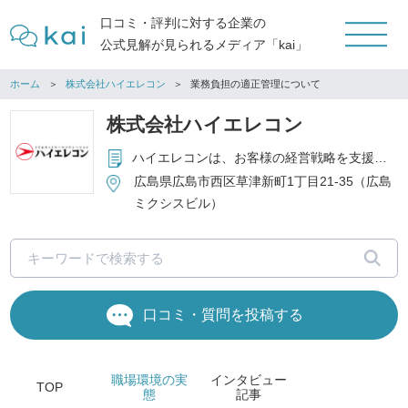
口コミ・評判に対する企業の
公式見解が見られるメディア「kai」
ホーム
株式会社ハイエレコン
業務負担の適正管理について
株式会社ハイエレコン
ハイエレコンは、お客様の経営戦略を支援するIT戦略の担い手として、コンピュータ・ネットワークの販売、高度なソフトウェアの開発、セキュリティ対策、コンサルティングサービス等、お客様のニーズに対応した最善のサービスを提供することを事業の中核としています。
広島県広島市西区草津新町1丁目21-35（広島
ミクシスビル）
口コミ・質問を投稿する
職場環境
の実
インタビュー
TOP
態
記事