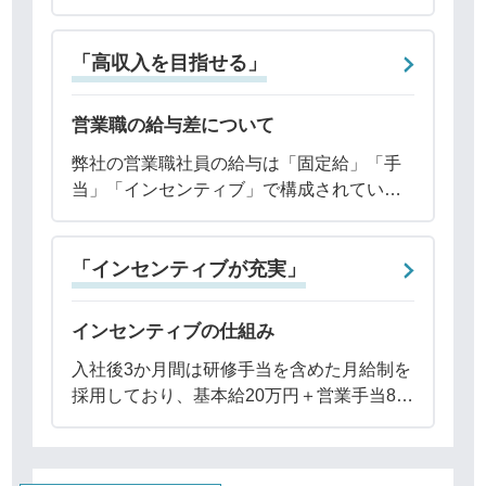
をベースとしており、入社後3か月間はさら
に研修手当7万円が加算され、固定給として
「高収入を目指せる」
月額35万円が支給されます。給与体系は
営業職の給与差について
弊社の営業職社員の給与は「固定給」「手
当」「インセンティブ」で構成されていま
す。そのため、売上や商談設定件数などの
「成果」によって給与に差が出るというこ
「インセンティブが充実」
とは事実です。実際に、最低月収が25万
円、最高月
インセンティブの仕組み
入社後3か月間は研修手当を含めた月給制を
採用しており、基本給20万円＋営業手当8万
円＋研修手当7万円の計35万円が支給されま
す。この期間中は売上実績に関わらず給与
が保証されるため、営業未経験の方でも業