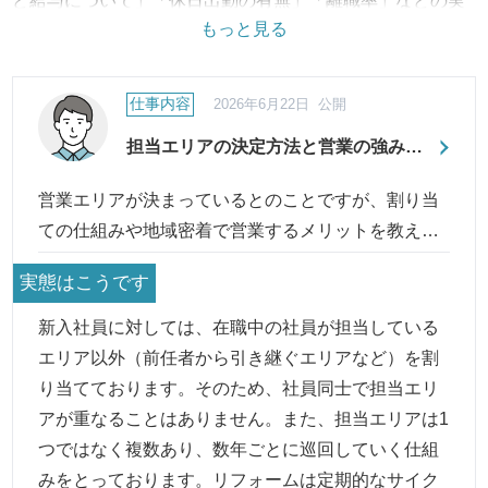
ど給与について」「休日出勤の有無」「離職率」などの実
もっと見る
態は？
「有給の取得率」「育休・産休の取得状況」「会社独自の
制度」などの制度の状況は？
仕事内容
2026年6月22日 公開
など職場環境の評判・口コミに対して、実際の制度から改
担当エリアの決定方法と営業の強みに
善への取り組み、結果に至るまで継続してご報告・ご紹介
ついて
いたします。
営業エリアが決まっているとのことですが、割り当
ての仕組みや地域密着で営業するメリットを教えて
ください。
実態はこうです
新入社員に対しては、在職中の社員が担当している
エリア以外（前任者から引き継ぐエリアなど）を割
り当てております。そのため、社員同士で担当エリ
アが重なることはありません。また、担当エリアは1
つではなく複数あり、数年ごとに巡回していく仕組
みをとっております。リフォームは定期的なサイク