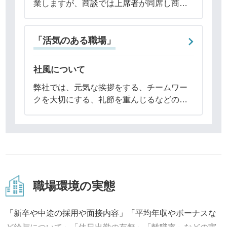
業しますが、商談では上席者が同席し商談
を進めていきますので、チームでの営業と
なります。お客様との商談に向けて事前に
「活気のある職場」
チーム内のミーティングで情報を共有し、
過去の成功
社風について
弊社では、元気な挨拶をする、チームワー
クを大切にする、礼節を重んじるなどの教
育を重視しておりますので、そのような点
について「体育会系」と思われる方は少な
からずいらっしゃるのかもしれません。一
方で、その
職場環境の実態
「新卒や中途の採用や面接内容」「平均年収やボーナスな