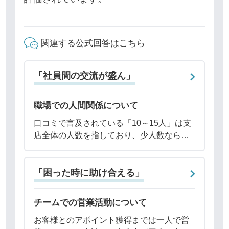
関連する公式回答はこちら
「社員間の交流が盛ん」
職場での人間関係について
口コミで言及されている「10～15人」は支
店全体の人数を指しており、少人数ならで
はの密なコミュニケーションを通じて、迅
速な意思決定やチームワークの強化、情報
「困った時に助け合える」
共有を行っています。また、問題が発生し
た際に
チームでの営業活動について
お客様とのアポイント獲得までは一人で営