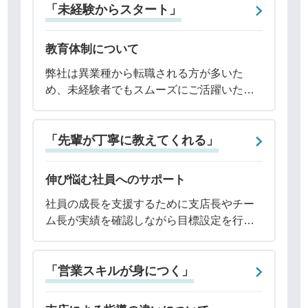
「未経験からスタート」
教育体制について
弊社は異業種から転職される方が多いた
め、未経験者でもスムーズにご活躍いただ
けるよう、社員教育に力を入れています。
入社後の研修は、以下の流れです。◾️1日
「先輩が丁寧に教えてくれる」
目：オリエンテーション・座学・基礎知識
◾️2日目
伸び悩む社員へのサポート
社員の成長を支援するために支店長やチー
ム長が実績を確認しながら目標設定を行
い、日々の進捗を管理しています。また、
ミーティングを通じて達成までの道筋を明
「営業スキルが身につく」
確にし、必要な行動を指導しています。さ
らに経験に応