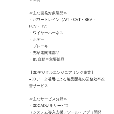
≪主な開発対象製品≫
・パワートレイン（A/T・CVT・BEV・
FCV・HV）
・ワイヤーハーネス
・ボデー
・ブレーキ
・充給電関連部品
・他 自動車主要部品
【3Dデジタルエンジニアリング事業】
●3Dデータ活用による製品開発の業務効率改
善サービス
≪主なサービス分野≫
・3DCAD活用サービス
（システム導入支援／ツール・アプリ開発