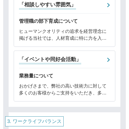
「相談しやすい雰囲気」
管理職の部下育成について
ヒューマンクオリティの追求を経営理念に
掲げる当社では、人材育成に特に力を入れ
ています。2023年度には階層別教育を改定
しました。その中の一つとして、部下を育
「イベントや同好会活動」
成する社員のスキルを標準化するために、
主任ク
業務量について
おかげさまで、弊社の高い技術力に対して
多くのお客様からご支持をいただき、多数
の案件を受注しています。そのため、口コ
ミでご指摘の通り、現状では業務量が多い
ことは事実です。この状況を受け、社員一
人ひとりが
ワークライフバランス