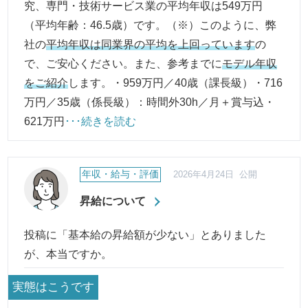
究、専門・技術サービス業の平均年収は549万円
（平均年齢：46.5歳）です。（※）このように、弊
社の
平均年収は同業界の平均を上回っています
の
で、ご安心ください。また、参考までに
モデル年収
をご紹介
します。・959万円／40歳（課長級）・716
万円／35歳（係長級）：時間外30h／月＋賞与込・
621万円
･･･続きを読む
年収・給与・評価
2026年4月24日 公開
昇給について
投稿に「基本給の昇給額が少ない」とありました
が、本当ですか。
実態はこうです