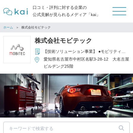
口コミ・評判に対する企業の
公式見解が見られるメディア「kai」
ホーム
株式会社モビテック
株式会社モビテック
【技術ソリューション事業】 ●モビリティ分野を主とした機械・電気・NV領域における設計・評価・解析サービス ●製品開発における技術コンサルティングおよび受託設計サービス ●データサイエンスを活用したソリューション開発 ≪主な開発対象製品≫ ・パワートレイン（A/T・CVT・BEV・FCV・HV） ・ワイヤーハーネス ・ボデー ・ブレーキ ・充給電関連部品 ・他 自動車主要部品 【3Dデジタルエンジニアリング事業】 ●3Dデータ活用による製品開発の業務効率改善サービス ≪主なサービス分野≫ ・3DCAD活用サービス （システム導入支援／ツール・アプリ開発／教育／高精度3Dモデリング） ・3Dスキャン活用サービス （3Dスキャン測定／リバースエンジニアリング／スキャン機導入支援／自動計測） ・3Dデータ管理 構築サービス （PLM環境構築／PDM環境構築）
愛知県名古屋市中村区名駅3-28-12 大名古屋
ビルヂング25階