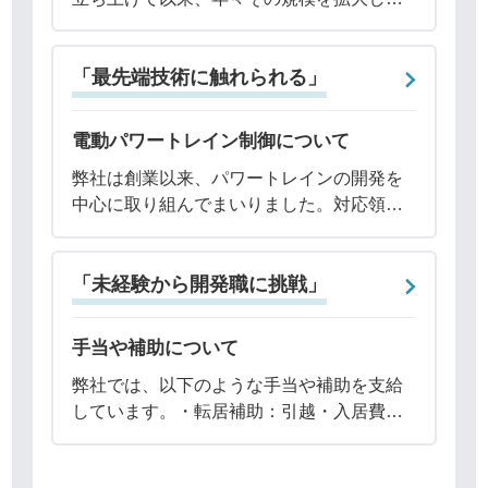
まいりました。データサイエンスの根幹
は、顧客の課題を丁寧に聞き出し、最適な
「最先端技術に触れられる」
解決策をご提案することにあります。とは
いえ、統
電動パワートレイン制御について
弊社は創業以来、パワートレインの開発を
中心に取り組んでまいりました。対応領域
は機械・機構設計、制御・適合設計、解
析、実験評価など、多岐にわたり網羅して
「未経験から開発職に挑戦」
います。中でも、制御設計分野は現在、弊
社が注力して
手当や補助について
弊社では、以下のような手当や補助を支給
しています。・転居補助：引越・入居費用
全額会社負担・住宅補助：単身者／15,000
円、既婚者／25,000円※支給期間は入社か