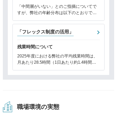
「中間層がいない」とのご指摘についてで
すが、弊社の年齢分布は以下のとおりで
す。20代：30.0%30代：32.8%40代：
27.6%50代：8.8%特定の年齢層に大きな偏
「フレックス制度の活用」
りがある状況ではないと考えてい
残業時間について
2025年度における弊社の平均残業時間は、
月あたり28.5時間（1日あたり約1.4時間）
となっております。前年度（2024年度）と
比較して月あたり1.7時間減少しており、残
業時間は年々着実に減少してお
職場環境の実態