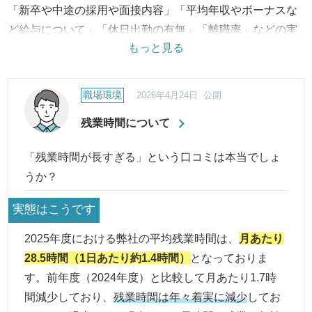
「新卒や中途の採用や面接内容」「平均年収やボーナスな
ど給与について」「休日出勤の有無」「離職率」などの実
もっと見る
態は？
「有給の取得率」「育休・産休の取得状況」「会社独自の
制度」などの制度の状況は？
職場環境
2026年4月24日 公開
など職場環境の評判・口コミに対して、実際の制度から改
残業時間について
善への取り組み、結果に至るまで継続してご報告・ご紹介
いたします。
「残業時間が長すぎる」という口コミは本当でしょ
うか？
実態はこうです
2025年度における弊社の平均残業時間は、
月あたり
28.5時間（1日あたり約1.4時間）
となっておりま
す。前年度（2024年度）と比較して月あたり1.7時
間減少しており、
残業時間は年々着実に減少
してお