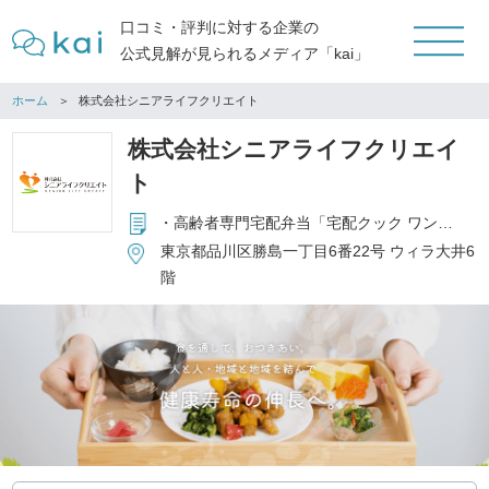
口コミ・評判に対する企業の
公式見解が見られるメディア「kai」
ホーム
株式会社シニアライフクリエイト
株式会社シニアライフクリエイ
ト
・高齢者専門宅配弁当「宅配クック ワン・ツゥ・スリー」 フランチャイズ本部の運営 ・高齢者施設向食材卸事業「特助くん」の運営 ・高齢者向コミュニティサロン「昭和浪漫倶楽部」フランチャイズ本部の運営 ・高齢者施設向厨房受託事業「結の台所」の運営 ・個人向通販事業「健康直球便」の運営
東京都品川区勝島一丁目6番22号 ウィラ大井6
階