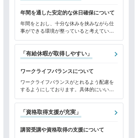
年間を通した安定的な休日確保について
年間をとおし、十分な休みを挟みながら仕
事ができる環境が整っていると考えていま
す。まず、弊社カレンダー上の年間休日数
は120日以上（週休2日、GW、夏季、年末
「有給休暇が取得しやすい」
年始）です。厚生労働省の令和4年就労条件
総合
ワークライフバランスについて
ワークライフバランスがとれるよう配慮を
するようにしております。具体的にいいま
すと、社員には土日祝日は携帯電話の電源
を切っておいて良いと伝えています。発注
「資格取得支援が充実」
ミスや交通トラブルなどサプライチェーン
側の混乱が
講習受講や資格取得の支援について