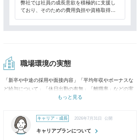
弊社では社員の成長意欲を積極的に支援し
ており、そのための費用負担や資格取得支
援制度を設けています。私たちは、社員一
人ひとりのスキルアップが会社の持続的な
成長に不可欠であり、最も重要な投資であ
ると考えて
職場環境の実態
「新卒や中途の採用や面接内容」「平均年収やボーナスな
ど給与について」「休日出勤の有無」「離職率」などの実
もっと見る
態は？
「有給の取得率」「育休・産休の取得状況」「会社独自の
制度」などの制度の状況は？
キャリア・成長
2026年7月31日 公開
など職場環境の評判・口コミに対して、実際の制度から改
キャリアプランについて
善への取り組み、結果に至るまで継続してご報告・ご紹介