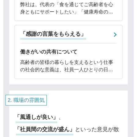
弊社は、代表の「食を通じてご高齢者を心
身ともにサポートしたい」「健康寿命の伸
長を促したい」という熱い想いによってス
タートしました。代表に賛同し、その想い
「感謝の言葉をもらえる」
を実現するべく集まった社員が多いため、
トップダウ
働きがいの共有について
高齢者の皆様の暮らしを支えるという仕事
の社会的な意義は、社員一人ひとりの日々
の誇りと、何にも代えがたい大きなやりが
いに繋がっています。私たちの事業は、単
なる食事の提供ではありません。「食」を
通じて、高
職場の雰囲気
「風通しが良い」
、
「社員間の交流が盛ん」
といった意見が散