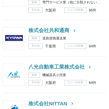
専門サービス業（他に分類されないもの）
業種
大阪府
66件
所在地
口コミ回答数
株式会社共和通商
道路貨物運送業
業種
千葉県
64件
所在地
口コミ回答数
八光自動車工業株式会社
機械器具小売業
業種
大阪府
64件
所在地
口コミ回答数
株式会社NITTAN