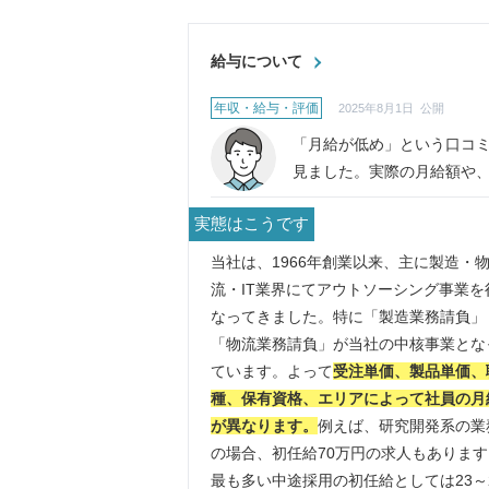
給与について
年収・給与・評価
2025年8月1日 公開
「月給が低め」という口コ
見ました。実際の月給額や
員の方の月収例などについ
実態はこうです
えてください。
当社は、1966年創業以来、主に製造・
流・IT業界にてアウトソーシング事業を
なってきました。特に「製造業務請負」
「物流業務請負」が当社の中核事業とな
ています。よって
受注単価、製品単価、
種、保有資格、エリアによって社員の月
が異なります。
例えば、研究開発系の業
の場合、初任給70万円の求人もあります
最も多い中途採用の初任給としては23～