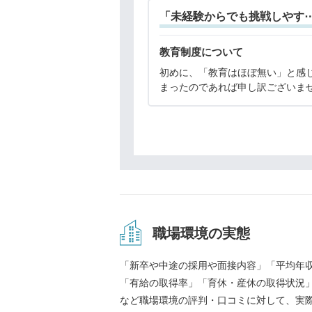
「未経験からでも挑戦しやす
教育制度について
初めに、「教育はほぼ無い」と感
まったのであれば申し訳ございま
そのような思いをさせてしまった
真摯に受け止め、今後ご入社いた
には同じことがないよう改善に取
でまいります。ご質問
職場環境の実態
「新卒や中途の採用や面接内容」「平均年
「有給の取得率」「育休・産休の取得状況
など職場環境の評判・口コミに対して、実