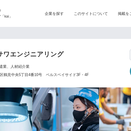
の
企業を探す
このサイトについて
掲載を
kai」
サワエンジニアリング
遣業、人材紹介業
鶴見中央5丁目4番10号 ベルスベイサイド3F・4F