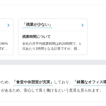
「残業が少ない」
残業時間について
86%
全社の月平均残業時間は約20時間で、1
関する
日あたり1時間となる計算ですが、残業
上に引き
時間は職場の業務状況によって異なりま
労働省
す。人員が充足している職場なら定時も
暇取得
しくは1日1時間程度の残業時間ですが、
人員が不足してい
いため、
「食堂や休憩室が充実」
しており、
「綺麗なオフィス
」
があるため、安心して長く働けるという意見も見られます。