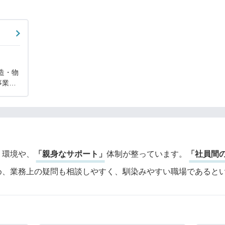
造・物
事業を
務請
核事業
、製品
」
環境や、
「親身なサポート」
体制が整っています。
「社員間
め、業務上の疑問も相談しやすく、馴染みやすい職場であると