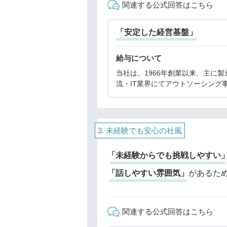
関連する公式回答はこちら
「安定した経営基盤」
給与について
当社は、1966年創業以来、主に製
流・IT業界にてアウトソーシング
行なってきました。特に「製造業
負」「物流業務請負」が当社の中
となっています。よって受注単価
単価、職種、保有
未経験でも安心の社風
「未経験からでも挑戦しやすい
「話しやすい雰囲気」
があるた
関連する公式回答はこちら