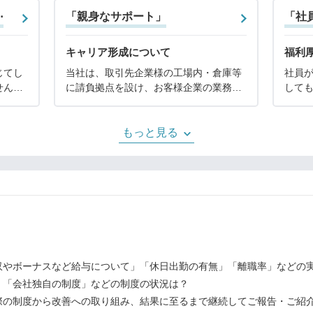
⋯
「親身なサポート」
「社
キャリア形成について
福利
じてし
当社は、取引先企業様の工場内・倉庫等
社員
せん。
に請負拠点を設け、お客様企業の業務を
して
ことを
請負う「構内請負事業」を中核事業とし
特に
だく方
ており、今後も「構内請負事業」を中核
押し
り組ん
にさらなる事業展開を目指しています。
の制
もっと見る
現場社員のキャリア形
かる
収やボーナスなど給与について」「休日出勤の有無」「離職率」などの
」「会社独自の制度」などの制度の状況は？
際の制度から改善への取り組み、結果に至るまで継続してご報告・ご紹