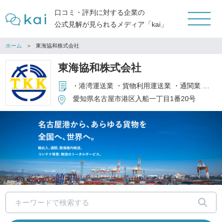
口コミ・評判に対する企業の
公式見解が見られるメディア「kai」
ホーム
東海協和株式会社
東海協和株式会社
・港湾運送業 ・貨物利用運送業 ・通関業 ・倉庫業 ・貨物自動車運送業 ・海運・商社代理業 ・梱包業 ・港湾労働者派遣事業 ・その他関連事業
愛知県名古屋市港区入船一丁目1番20号