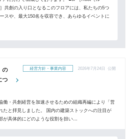
］共創の入り口となるこのフロアには、私たちの5つ
ースや、最大150名を収容でき、あらゆるイベントに
経営方針・事業内容
2026年7月24日 公開
」の
につ
協働・共創経営を加速させるための組織再編により「営
れたと拝見しました。 国内の建築ストックへの注目が
部が具体的にどのような役割を担い…