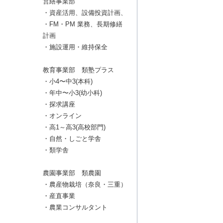
営繕事業部
・資産活用、設備投資計画、
・FM・PM 業務、長期修繕
計画
・施設運用・維持保全
教育事業部 類塾プラス
・小4〜中3(本科)
・年中〜小3(幼小科)
・探求講座
・オンライン
・高1～高3(高校部門)
・自然・しごと学舎
・類学舎
農園事業部 類農園
・農産物栽培（奈良・三重）
・産直事業
・農業コンサルタント