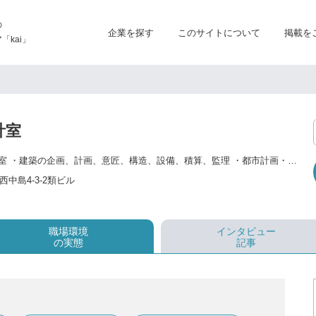
の
企業を探す
このサイトについて
掲載を
kai」
計室
設計事業部 類設計室 ・建築の企画、計画、意匠、構造、設備、積算、監理 ・都市計画・再開発における地域調査および、それに基づく企画・基本計画の立案 ・マスタープランやリーディングプロジェクトなど、自治体の政策具現化のための調査・提案 営繕事業部 ・資産活用、設備投資計画、 ・FM・PM 業務、長期修繕計画 ・施設運用・維持保全 教育事業部 類塾プラス ・小4〜中3(本科) ・年中〜小3(幼小科) ・探求講座 ・オンライン ・高1～高3(高校部門) ・自然・しごと学舎 ・類学舎 農園事業部 類農園 ・農産物栽培（奈良・三重） ・産直事業 ・農業コンサルタント 地域共創事業部 類宅配 ・ポスティング事業、宅配網の組織化 ・地域共創事業、まちづくり ・地域モニタリング、立地戦略事業
中島4-3-2類ビル
職場環境
インタビュー
の実態
記事