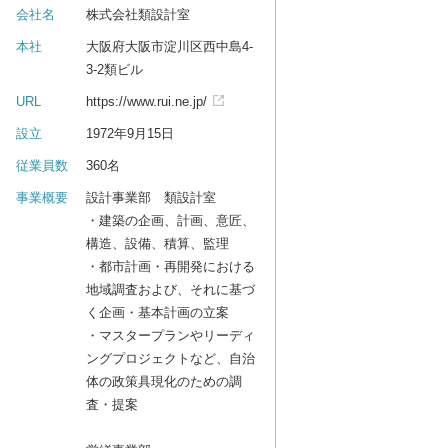
会社名
株式会社類設計室
本社
大阪府大阪市淀川区西中島4-
3-2類ビル
URL
https://www.rui.ne.jp/
設立
1972年9月15日
従業員数
360名
事業概要
設計事業部 類設計室
・建築の企画、計画、意匠、
構造、設備、積算、監理
・都市計画・再開発における
地域調査および、それに基づ
く企画・基本計画の立案
・マスタープランやリーディ
ングプロジェクトなど、自治
体の政策具現化のための調
査・提案