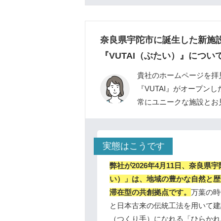
奈良県宇陀市に誕生した新施
『VUTAI（ぶたい）』につい
貴社のホームページを拝見
『VUTAI』がオープン
常にユニークな施設とお
実態はこうです
弊社が2026年4月11日、奈良県
い）」は、地域の豊かな自然と歴
滞在型の共創拠点です。
万葉の時
と日本古来の伝統工法を用いて建
（つくり手）になれる「ひらかれ