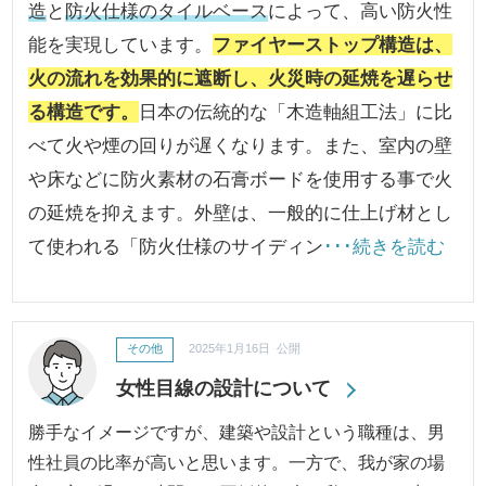
造
と
防火仕様のタイルベース
によって、高い防火性
能を実現しています。
ファイヤーストップ構造は、
火の流れを効果的に遮断し、火災時の延焼を遅らせ
る構造です。
日本の伝統的な「木造軸組工法」に比
べて火や煙の回りが遅くなります。また、室内の壁
や床などに防火素材の石膏ボードを使用する事で火
の延焼を抑えます。外壁は、一般的に仕上げ材とし
て使われる「防火仕様のサイディン
･･･続きを読む
その他
2025年1月16日 公開
女性目線の設計について
勝手なイメージですが、建築や設計という職種は、男
性社員の比率が高いと思います。一方で、我が家の場