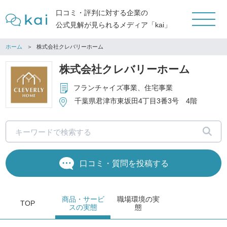
口コミ・評判に対する企業の
公式見解が見られるメディア「kai」
ホーム
株式会社クレバリーホーム
株式会社クレバリーホーム
フランチャイズ事業、住宅事業
千葉県君津市東坂田4丁目3番3号 4階
口コミ・質問を投稿する
商品・サービ
職場環境
の実
TOP
ス
の実態
態