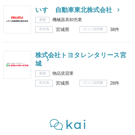
いすゞ自動車東北株式会社
機械器具卸売業
業種
宮城県
38件
所在地
口コミ回答数
株式会社トヨタレンタリース宮
城
物品賃貸業
業種
宮城県
28件
所在地
口コミ回答数