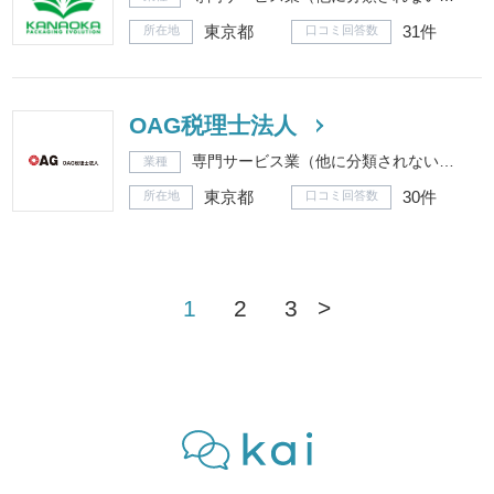
東京都
31件
所在地
口コミ回答数
OAG税理士法人
専門サービス業（他に分類されないもの）
業種
東京都
30件
所在地
口コミ回答数
1
2
3
>