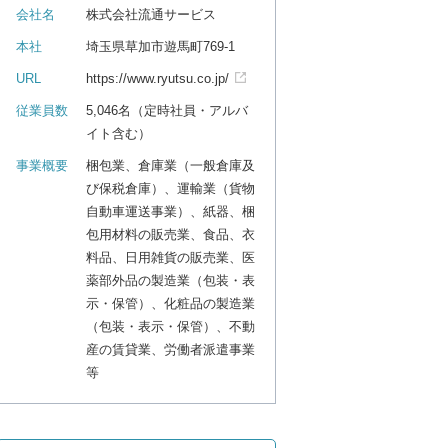
会社名
株式会社流通サービス
本社
埼玉県草加市遊馬町769-1
URL
https://www.ryutsu.co.jp/
従業員数
5,046名（定時社員・アルバ
イト含む）
事業概要
梱包業、倉庫業（一般倉庫及
び保税倉庫）、運輸業（貨物
自動車運送事業）、紙器、梱
包用材料の販売業、食品、衣
料品、日用雑貨の販売業、医
薬部外品の製造業（包装・表
示・保管）、化粧品の製造業
（包装・表示・保管）、不動
産の賃貸業、労働者派遣事業
等