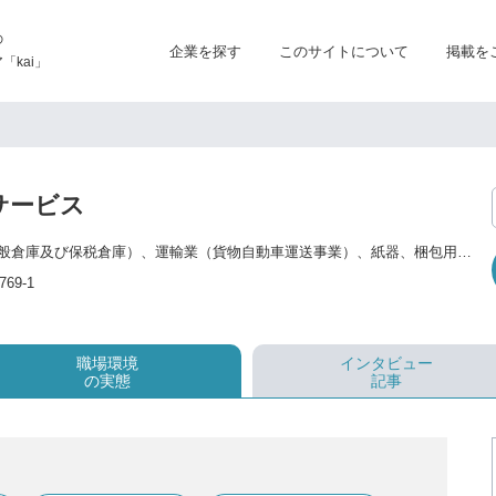
の
企業を探す
このサイトについて
掲載を
kai」
サービス
梱包業、倉庫業（一般倉庫及び保税倉庫）、運輸業（貨物自動車運送事業）、紙器、梱包用材料の販売業、食品、衣料品、日用雑貨の販売業、医薬部外品の製造業（包装・表示・保管）、化粧品の製造業（包装・表示・保管）、不動産の賃貸業、労働者派遣事業 等
9-1
職場環境
インタビュー
の実態
記事