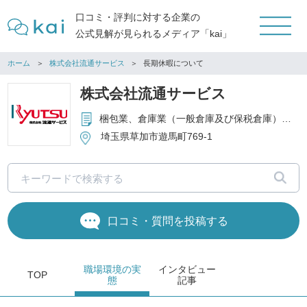
口コミ・評判に対する企業の
公式見解が見られるメディア「kai」
ホーム
株式会社流通サービス
長期休暇について
株式会社流通サービス
梱包業、倉庫業（一般倉庫及び保税倉庫）、運輸業（貨物自動車運送事業）、紙器、梱包用材料の販売業、食品、衣料品、日用雑貨の販売業、医薬部外品の製造業（包装・表示・保管）、化粧品の製造業（包装・表示・保管）、不動産の賃貸業、労働者派遣事業 等
埼玉県草加市遊馬町769-1
口コミ・質問を投稿する
職場環境
の実
インタビュー
TOP
態
記事