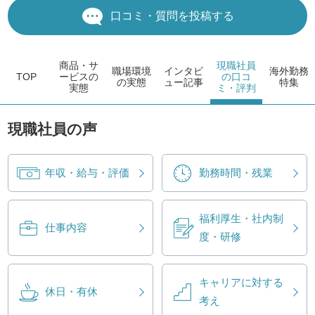
口コミ・質問を投稿する
商品・サ
現職社員
職場環境
インタビ
海外勤務
TOP
ービス
の
の
口コ
の実態
ュー
記事
特集
実態
ミ・評判
現職社員の声
年収・給与・評価
勤務時間・残業
福利厚生・社内制
仕事内容
度・研修
キャリアに対する
休日・有休
考え