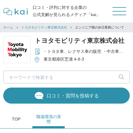
口コミ・評判に対する企業の
公式見解が見られるメディア「kai」
ホーム
トヨタモビリティ東京株式会社
エンジニア職の休日業務について
トヨタモビリティ東京株式会社
・トヨタ車、レクサス車の販売 ・中古車販売 ・自動車リース ・自動車レンタル事業 ・自動車買取り ・自動車の点検・整備 ・自動車の部品、オイル、用品の販売 ・損害保険および生命保険の募集 ・携帯電話（au）の販売および加入手続き ・JAF、TS CUBIC CARD会員業務 ・前記各項に付帯する一切の業務
東京都港区芝浦 4-8-3
口コミ・質問を投稿する
職場環境
の実
TOP
態