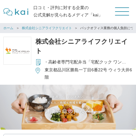
口コミ・評判に対する企業の
公式見解が見られるメディア「kai」
ホーム
株式会社シニアライフクリエイト
バックオフィス業務の個人負担につ
株式会社シニアライフクリエイ
ト
・高齢者専門宅配弁当「宅配クック ワン・ツゥ・スリー」 フランチャイズ本部の運営 ・高齢者施設向食材卸事業「特助くん」の運営 ・高齢者向コミュニティサロン「昭和浪漫倶楽部」フランチャイズ本部の運営 ・高齢者施設向厨房受託事業「結の台所」の運営 ・個人向通販事業「健康直球便」の運営
東京都品川区勝島一丁目6番22号 ウィラ大井6
階