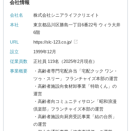
会社情報
会社名
株式会社シニアライフクリエイト
本社
東京都品川区勝島一丁目6番22号 ウィラ大井
6階
URL
https://slc-123.co.jp/
設立
1999年12月
従業員数
正社員 119名（2025年2月現在）
事業概要
・高齢者専門宅配弁当「宅配クック ワン・
ツゥ・スリー」 フランチャイズ本部の運営
・高齢者施設向食材卸事業「特助くん」の
運営
・高齢者向コミュニティサロン「昭和浪漫
倶楽部」フランチャイズ本部の運営
・高齢者施設向厨房受託事業「結の台所」
の運営