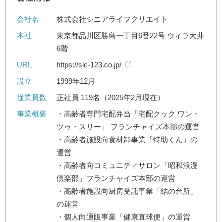
会社名
株式会社シニアライフクリエイト
本社
東京都品川区勝島一丁目6番22号 ウィラ大井
6階
URL
https://slc-123.co.jp/
設立
1999年12月
従業員数
正社員 119名（2025年2月現在）
事業概要
・高齢者専門宅配弁当「宅配クック ワン・
ツゥ・スリー」 フランチャイズ本部の運営
・高齢者施設向食材卸事業「特助くん」の
運営
・高齢者向コミュニティサロン「昭和浪漫
倶楽部」フランチャイズ本部の運営
・高齢者施設向厨房受託事業「結の台所」
の運営
・個人向通販事業「健康直球便」の運営