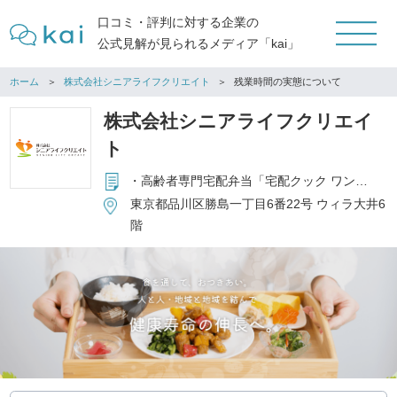
口コミ・評判に対する企業の
公式見解が見られるメディア「kai」
ホーム
株式会社シニアライフクリエイト
残業時間の実態について
株式会社シニアライフクリエイ
ト
・高齢者専門宅配弁当「宅配クック ワン・ツゥ・スリー」 フランチャイズ本部の運営 ・高齢者施設向食材卸事業「特助くん」の運営 ・高齢者向コミュニティサロン「昭和浪漫倶楽部」フランチャイズ本部の運営 ・高齢者施設向厨房受託事業「結の台所」の運営 ・個人向通販事業「健康直球便」の運営
東京都品川区勝島一丁目6番22号 ウィラ大井6
階