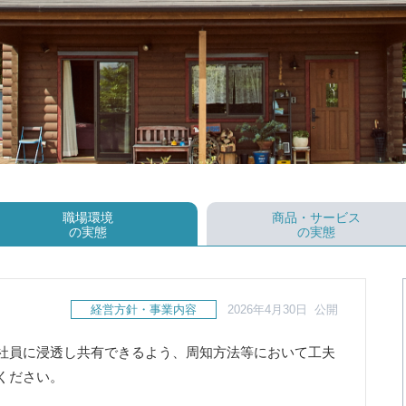
職場環境
商品・サービス
の実態
の実態
経営方針・事業内容
2026年4月30日 公開
社員に浸透し共有できるよう、周知方法等において工夫
ください。