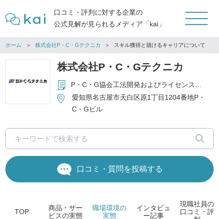
口コミ・評判に対する企業の
公式見解が見られるメディア「kai」
ホーム
株式会社P・C・Gテクニカ
スキル獲得と描けるキャリアについて
株式会社P・C・Gテクニカ
P・C・G協会工法開発およびライセンス業務 特許工法、審査証明技術による給排水管更生および排水管の耐震ライニング 給排水設備工事およびマンション給排水設備大規模修繕工事 マンション給水管オゾン殺菌スラリー洗浄システムによる洗浄業務 ビル・マンション給排水管の定期洗浄と定期点検、緊急サービス マンション水まわりリフォーム
愛知県名古屋市天白区原1丁目1204番地P・
C・Gビル
口コミ・質問を投稿する
現職社員の
商品・サー
職場環境
の
インタビュ
TOP
口コミ・評
ビス
の実態
実態
ー
記事