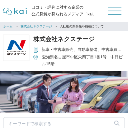
口コミ・評判に対する企業の
公式見解が見られるメディア「kai」
ホーム
株式会社ネクステージ
入社後の勤務先や職種について
株式会社ネクステージ
新車・中古車販売、自動車整備、中古車買取、保険代理店事業
愛知県名古屋市中区栄四丁目1番1号 中日ビ
ル15階