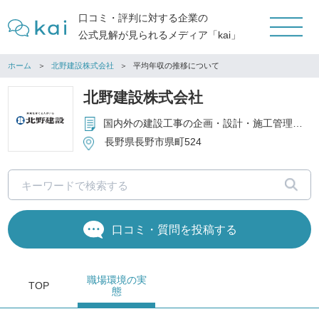
口コミ・評判に対する企業の
公式見解が見られるメディア「kai」
ホーム
北野建設株式会社
平均年収の推移について
北野建設株式会社
国内外の建設工事の企画・設計・施工管理・コンサルティング、地域開発、都市開発、リゾート開発事業、再生可能エネルギー事業、ホテル、劇場、スポーツ施設などの経営 等
長野県長野市県町524
口コミ・質問を投稿する
職場環境
の実
TOP
態