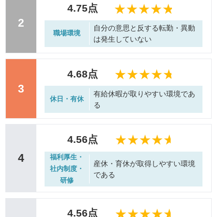
4.75点
2
自分の意思と反する転勤・異動
職場環境
は発生していない
4.68点
3
有給休暇が取りやすい環境であ
休日・有休
る
4.56点
4
福利厚生・
産休・育休が取得しやすい環境
社内制度・
である
研修
4.56点