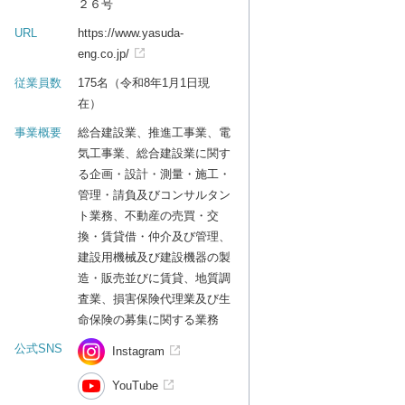
２６号
URL
https://www.yasuda-
eng.co.jp/
従業員数
175名（令和8年1月1日現
在）
事業概要
総合建設業、推進工事業、電
気工事業、総合建設業に関す
る企画・設計・測量・施工・
管理・請負及びコンサルタン
ト業務、不動産の売買・交
換・賃貸借・仲介及び管理、
建設用機械及び建設機器の製
造・販売並びに賃貸、地質調
査業、損害保険代理業及び生
命保険の募集に関する業務
公式SNS
Instagram
YouTube