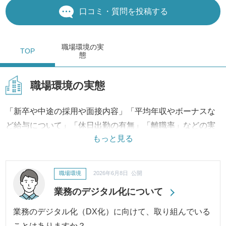
口コミ・質問を投稿する
職場環境
の実
TOP
態
職場環境の実態
「新卒や中途の採用や面接内容」「平均年収やボーナスな
ど給与について」「休日出勤の有無」「離職率」などの実
もっと見る
態は？
「有給の取得率」「育休・産休の取得状況」「会社独自の
制度」などの制度の状況は？
職場環境
2026年6月8日 公開
など職場環境の評判・口コミに対して、実際の制度から改
業務のデジタル化について
善への取り組み、結果に至るまで継続してご報告・ご紹介
いたします。
業務のデジタル化（DX化）に向けて、取り組んでいる
ことはありますか？