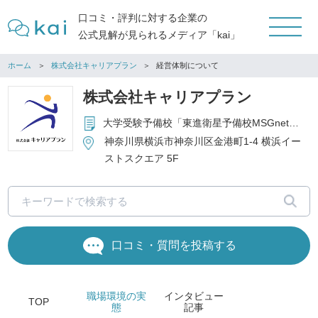
口コミ・評判に対する企業の
公式見解が見られるメディア「kai」
ホーム
株式会社キャリアプラン
経営体制について
株式会社キャリアプラン
大学受験予備校「東進衛星予備校MSGnetwork」の管理・運営 ※上記の他に、個別指導塾および小・中学生対象の学習塾を運営しています。
神奈川県横浜市神奈川区金港町1-4 横浜イー
ストスクエア 5F
口コミ・質問を投稿する
職場環境
の実
インタビュー
TOP
態
記事