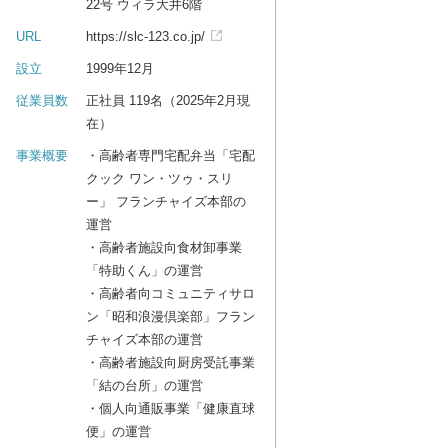
22号 ウィラ大井6階
URL
https://slc-123.co.jp/
設立
1999年12月
従業員数
正社員 119名（2025年2月現
在）
事業概要
・高齢者専門宅配弁当「宅配
クック ワン・ツゥ・スリ
ー」 フランチャイズ本部の
運営
・高齢者施設向食材卸事業
「特助くん」の運営
・高齢者向コミュニティサロ
ン「昭和浪漫倶楽部」フラン
チャイズ本部の運営
・高齢者施設向厨房受託事業
「結の台所」の運営
・個人向通販事業「健康直球
便」の運営