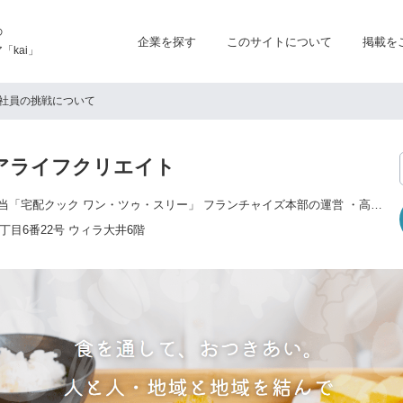
の
企業を探す
このサイトについて
掲載を
kai」
社員の挑戦について
アライフクリエイト
・高齢者専門宅配弁当「宅配クック ワン・ツゥ・スリー」 フランチャイズ本部の運営 ・高齢者施設向食材卸事業「特助くん」の運営 ・高齢者向コミュニティサロン「昭和浪漫倶楽部」フランチャイズ本部の運営 ・高齢者施設向厨房受託事業「結の台所」の運営 ・個人向通販事業「健康直球便」の運営
目6番22号 ウィラ大井6階