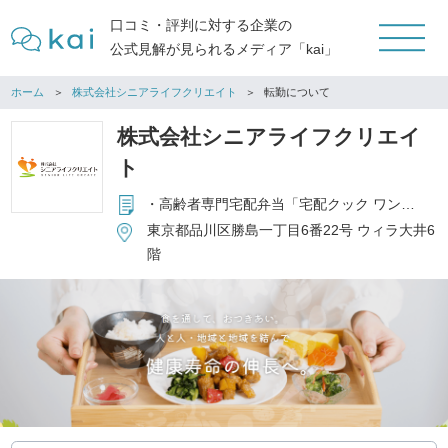
口コミ・評判に対する企業の
公式見解が見られるメディア「kai」
ホーム
株式会社シニアライフクリエイト
転勤について
株式会社シニアライフクリエイ
ト
・高齢者専門宅配弁当「宅配クック ワン・ツゥ・スリー」 フランチャイズ本部の運営 ・高齢者施設向食材卸事業「特助くん」の運営 ・高齢者向コミュニティサロン「昭和浪漫倶楽部」フランチャイズ本部の運営 ・高齢者施設向厨房受託事業「結の台所」の運営 ・個人向通販事業「健康直球便」の運営
東京都品川区勝島一丁目6番22号 ウィラ大井6
階