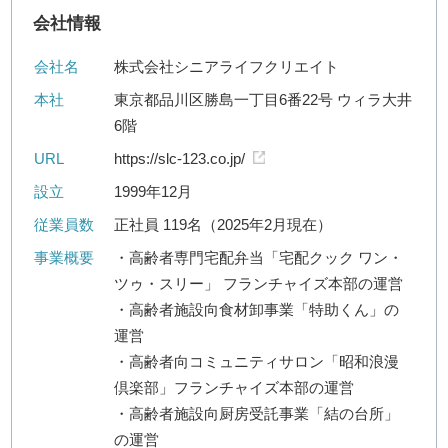
会社情報
会社名
株式会社シニアライフクリエイト
本社
東京都品川区勝島一丁目6番22号 ウィラ大井
6階
URL
https://slc-123.co.jp/
設立
1999年12月
従業員数
正社員 119名（2025年2月現在）
事業概要
・高齢者専門宅配弁当「宅配クック ワン・
ツゥ・スリー」 フランチャイズ本部の運営
・高齢者施設向食材卸事業「特助くん」の
運営
・高齢者向コミュニティサロン「昭和浪漫
倶楽部」フランチャイズ本部の運営
・高齢者施設向厨房受託事業「結の台所」
の運営