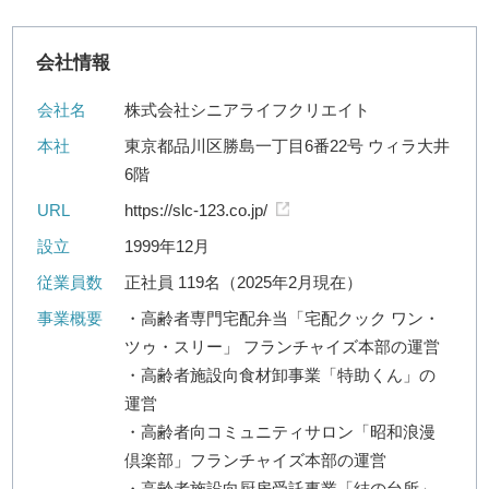
会社情報
会社名
株式会社シニアライフクリエイト
本社
東京都品川区勝島一丁目6番22号 ウィラ大井
6階
URL
https://slc-123.co.jp/
設立
1999年12月
従業員数
正社員 119名（2025年2月現在）
事業概要
・高齢者専門宅配弁当「宅配クック ワン・
ツゥ・スリー」 フランチャイズ本部の運営
・高齢者施設向食材卸事業「特助くん」の
運営
・高齢者向コミュニティサロン「昭和浪漫
倶楽部」フランチャイズ本部の運営
・高齢者施設向厨房受託事業「結の台所」