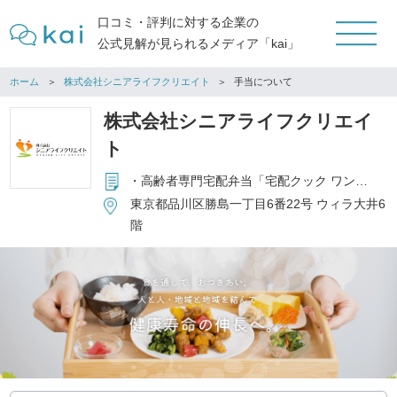
口コミ・評判に対する企業の
公式見解が見られるメディア「kai」
ホーム
株式会社シニアライフクリエイト
手当について
株式会社シニアライフクリエイ
ト
・高齢者専門宅配弁当「宅配クック ワン・ツゥ・スリー」 フランチャイズ本部の運営 ・高齢者施設向食材卸事業「特助くん」の運営 ・高齢者向コミュニティサロン「昭和浪漫倶楽部」フランチャイズ本部の運営 ・高齢者施設向厨房受託事業「結の台所」の運営 ・個人向通販事業「健康直球便」の運営
東京都品川区勝島一丁目6番22号 ウィラ大井6
階