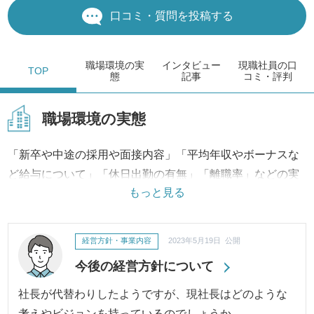
口コミ・質問を投稿する
職場環境
の実
インタビュー
現職社員の
口
TOP
態
記事
コミ・評判
職場環境の実態
「新卒や中途の採用や面接内容」「平均年収やボーナスな
ど給与について」「休日出勤の有無」「離職率」などの実
もっと見る
態は？
「有給の取得率」「育休・産休の取得状況」「会社独自の
制度」などの制度の状況は？
経営方針・事業内容
2023年5月19日 公開
など職場環境の評判・口コミに対して、実際の制度から改
今後の経営方針について
善への取り組み、結果に至るまで継続してご報告・ご紹介
いたします。
社長が代替わりしたようですが、現社長はどのような
考えやビジョンを持っているのでしょうか。