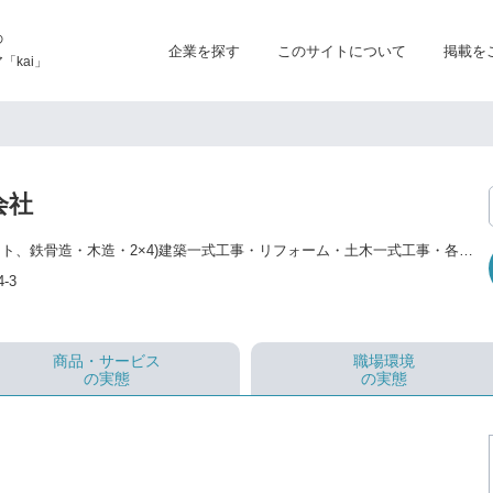
の
企業を探す
このサイトについて
掲載を
kai」
会社
各種(鉄筋コンクリート、鉄骨造・木造・2×4)建築一式工事・リフォーム・土木一式工事・各種建築設計一式・施工管理・構造計算、積算・各種出願申請一式・その他土木建築に関する一切の件。 建築・不動産に関する総合コンサルタント(建築・住宅・不動産プロデュース、PM/CMコンストラクションマネジメント、税務相談、関連法規相談、設計相談、建築士紹介)など。
-3
商品・サービス
職場環境
の実態
の実態