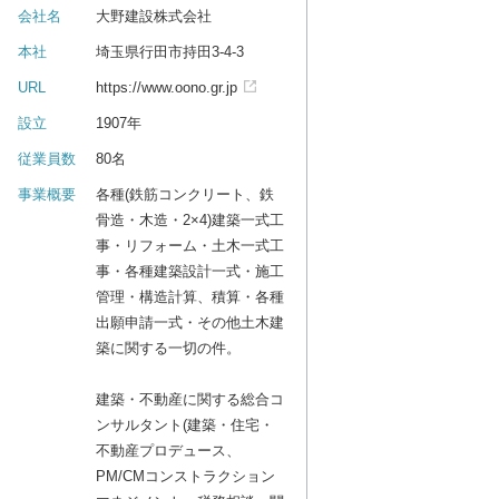
会社名
大野建設株式会社
本社
埼玉県行田市持田3-4-3
URL
https://www.oono.gr.jp
設立
1907年
従業員数
80名
事業概要
各種(鉄筋コンクリート、鉄
骨造・木造・2×4)建築一式工
事・リフォーム・土木一式工
事・各種建築設計一式・施工
管理・構造計算、積算・各種
出願申請一式・その他土木建
築に関する一切の件。
建築・不動産に関する総合コ
ンサルタント(建築・住宅・
不動産プロデュース、
PM/CMコンストラクション