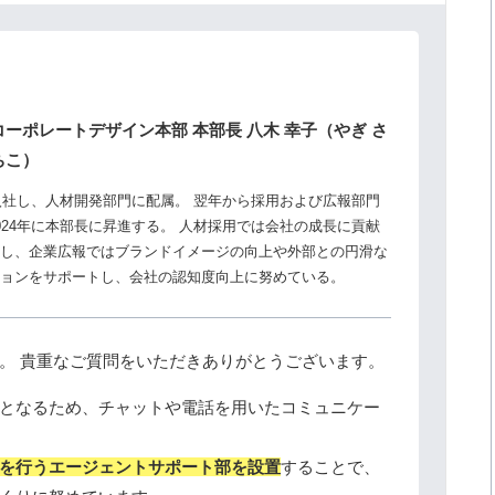
コーポレートデザイン本部 本部長 八木 幸子（やぎ さ
ちこ）
途入社し、人材開発部門に配属。 翌年から採用および広報部門
024年に本部長に昇進する。 人材採用では会社の成長に貢献
し、企業広報ではブランドイメージの向上や外部との円滑な
ョンをサポートし、会社の認知度向上に努めている。
。 貴重なご質問をいただきありがとうございます。
となるため、チャットや電話を用いたコミュニケー
を行うエージェントサポート部を設置
することで、