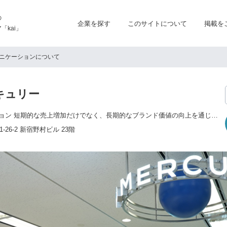
の
企業を探す
このサイトについて
掲載を
kai」
ニケーションについて
キュリー
セールスプロモーション 短期的な売上増加だけでなく、長期的なブランド価値の向上を通じて、新規顧客の獲得や顧客ロイヤルティの向上をサポートします。 エデュケーション 専門学校や日本語教育を通じて個人やコミュニティの発展に寄与し、未来の価値ある人材を育てます。 エンターテインメント 大人から子供まで、夢と冒険を追求する人々に驚きと感動の体験を提供します。 キッズテーマパークや劇場など幅広く運営しています。 アウトソーシング 部分的な業務から中長期的なBPOまで、バックオフィス業務にとどまらないコンタクトセンターや多様な事務局など、用途に合わせたサポートを提供します。 通信制高等学校 学生それぞれが持つ個を大切にしたいという想いから、自由度の高い「通信制」に着目し、精華学園の分校として現在は北海道・新潟・東京（2校）・神奈川・千葉（2校）・沖縄に8校を運営。
26-2 新宿野村ビル 23階