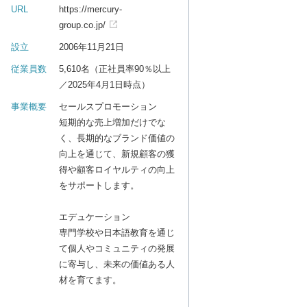
URL
https://mercury-
group.co.jp/
設立
2006年11月21日
従業員数
5,610名（正社員率90％以上
／2025年4月1日時点）
事業概要
セールスプロモーション
短期的な売上増加だけでな
く、長期的なブランド価値の
向上を通じて、新規顧客の獲
得や顧客ロイヤルティの向上
をサポートします。
エデュケーション
専門学校や日本語教育を通じ
て個人やコミュニティの発展
に寄与し、未来の価値ある人
材を育てます。