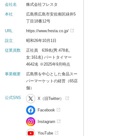
会社名
株式会社フレスタ
本社
広島県広島市安佐南区緑井5
丁目18番12号
URL
https://www.fresta.co.jp/
設立
昭和26年10月1日
従業員数
正社員 639名(男:478名,
女:161名) パートタイマー
4642名 ※2025年9月時点
事業概要
広島県を中心とした食品スー
パーマーケットの経営（65店
舗）
公式SNS
X（旧Twitter）
Facebook
Instagram
YouTube