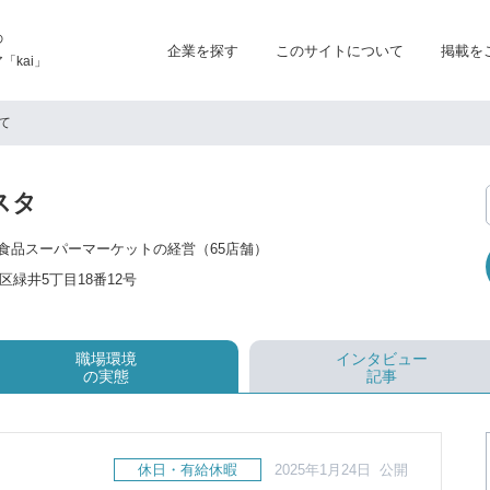
の
企業を探す
このサイトについて
掲載を
kai」
て
スタ
食品スーパーマーケットの経営（65店舗）
緑井5丁目18番12号
職場環境
インタビュー
の実態
記事
休日・有給休暇
2025年1月24日 公開