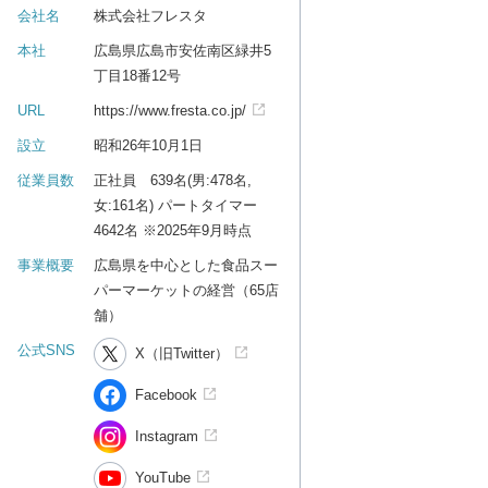
会社名
株式会社フレスタ
本社
広島県広島市安佐南区緑井5
丁目18番12号
URL
https://www.fresta.co.jp/
設立
昭和26年10月1日
従業員数
正社員 639名(男:478名,
女:161名) パートタイマー
4642名 ※2025年9月時点
事業概要
広島県を中心とした食品スー
パーマーケットの経営（65店
舗）
公式SNS
X（旧Twitter）
Facebook
Instagram
YouTube