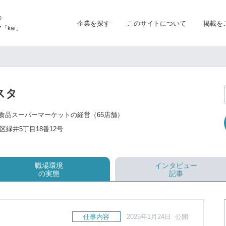
の
企業を探す
このサイトについて
掲載を
kai」
スタ
食品スーパーマーケットの経営（65店舗）
緑井5丁目18番12号
職場環境
インタビュー
の実態
記事
仕事内容
2025年1月24日 公開