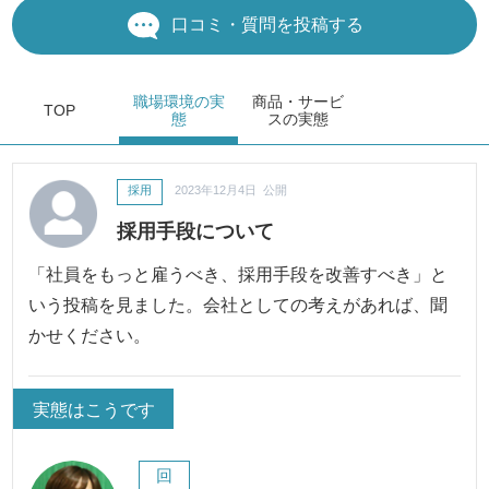
口コミ・質問を投稿する
職場環境
の実
商品・サービ
TOP
態
ス
の実態
採用
2023年12月4日 公開
採用手段について
「社員をもっと雇うべき、採用手段を改善すべき」と
いう投稿を見ました。会社としての考えがあれば、聞
かせください。
実態はこうです
回