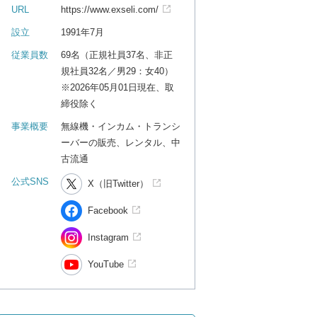
URL
https://www.exseli.com/
設立
1991年7月
従業員数
69名（正規社員37名、非正
規社員32名／男29：女40）
※2026年05月01日現在、取
締役除く
事業概要
無線機・インカム・トランシ
ーバーの販売、レンタル、中
古流通
公式SNS
X（旧Twitter）
Facebook
Instagram
YouTube