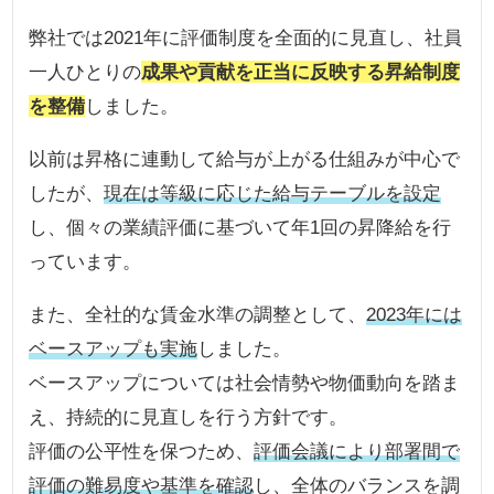
弊社では2021年に評価制度を全面的に見直し、社員
一人ひとりの
成果や貢献を正当に反映する昇給制度
を整備
しました。
以前は昇格に連動して給与が上がる仕組みが中心で
したが、
現在は等級に応じた給与テーブルを設定
し、個々の業績評価に基づいて年1回の昇降給を行
っています。
また、全社的な賃金水準の調整として、
2023年には
ベースアップも実施
しました。
ベースアップについては社会情勢や物価動向を踏ま
え、持続的に見直しを行う方針です。
評価の公平性を保つため、
評価会議により部署間で
評価の難易度や基準を確認
し、全体のバランスを調