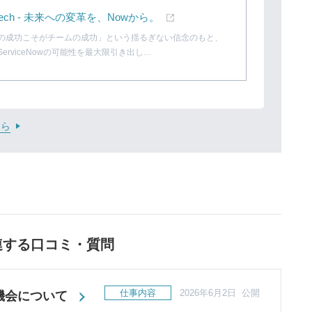
ech - 未来への変革を、Nowから。
の成功こそがチームの成功」という揺るぎない信念のもと、
erviceNowの可能性を最大限引き出し…
ちら
連する口コミ・質問
仕事内容
2026年6月2日 公開
機会について