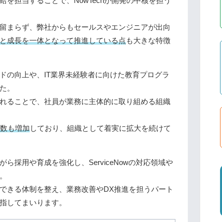
を担当することで、NowTechが開発の中核を担う
留まらず、弊社からもセールスやエンジニアが出向
と成長を一体となって推進している点
も大きな特徴
ドの向上や、IT業界未経験者に向けた教育プログラ
た。
れることで、社員が業務に主体的に取り組める組織
員数も増加
しており、組織として着実に拡大を続けて
ら採用や育成を強化し、ServiceNowの対応領域や
。
できる体制を整え、業務改善やDX推進を担うパート
指してまいります。