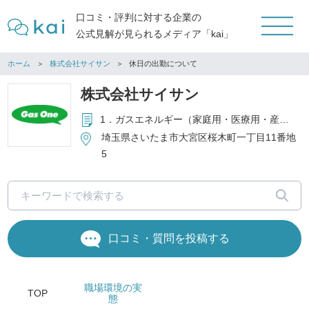
口コミ・評判に対する企業の
公式見解が見られるメディア「kai」
ホーム
株式会社サイサン
休日の出勤について
株式会社サイサン
1．ガスエネルギー（家庭用・医療用・産業用）供給および販売 2．各種高圧ガス関連機器の販売・設計施工 3．LPガスの集団供給設備設計施工 4．都市ガス・コミュニティーガス供給プラントなどの設計施工 5．各種石油製品の販売 6．ミネラルウォーター「Water One」宅配事業 7．住宅設備機器の販売・設計施工「リフォーム･ワン」 8．都市ガス事業 9．浄水型ウォーターサーバーのレンタル
埼玉県さいたま市大宮区桜木町一丁目11番地
5
口コミ・質問を投稿する
職場環境
の実
TOP
態