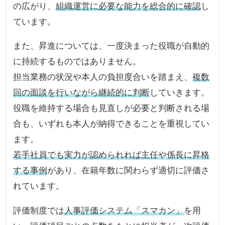
の広がり、
組織運営に必要な能力を総合的に確認
し
ています。
また、昇進については、一度決まった役職が自動的
に持続するものではありません。
担当業務の状況や本人の負担度合いを踏まえ、
複数
回の面談を行いながら継続的に判断
していきます。
役職を維持する場合も見直しが必要と判断される場
合も、いずれも本人が納得できることを重視してい
ます。
若手社員でも実力が認められれば主任や係長に昇格
する事例
があり、在籍年数に関わらず適切に評価さ
れています。
評価制度では
人事評価システム「スマカン」
を用