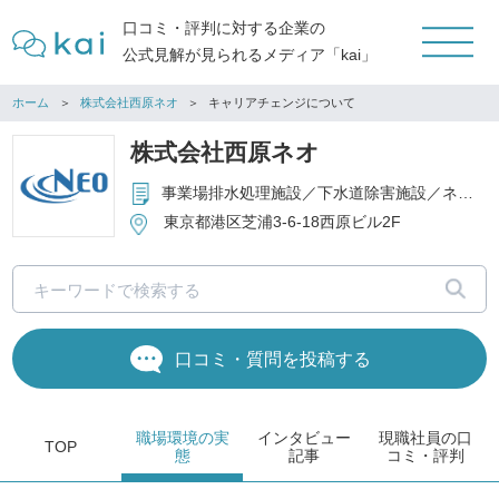
口コミ・評判に対する企業の
公式見解が見られるメディア「kai」
ホーム
株式会社西原ネオ
キャリアチェンジについて
株式会社西原ネオ
事業場排水処理施設／下水道除害施設／ネオ浄化槽／小規模汚水処理装置／ 農業・漁業集落排水処理施設／関連機器等を含む設計・製造・販売・施工・維持管理／ プラントエンジニアリング全般
東京都港区芝浦3-6-18西原ビル2F
口コミ・質問を投稿する
職場環境
の実
インタビュー
現職社員の
口
TOP
態
記事
コミ・評判