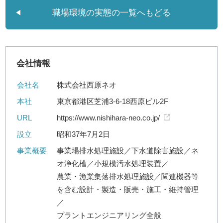
職場環境の実態の一覧へもどる
会社情報
会社名
株式会社西原ネオ
本社
東京都港区芝浦3-6-18西原ビル2F
URL
https://www.nishihara-neo.co.jp/
設立
昭和37年7月2日
事業概要
事業場排水処理施設／下水道除害施設／ネ
オ浄化槽／小規模汚水処理装置／
農業・漁業集落排水処理施設／関連機器等
を含む設計・製造・販売・施工・維持管理
／
プラントエンジニアリング全般