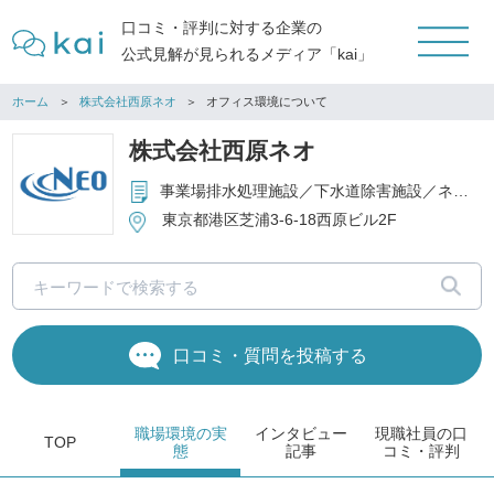
口コミ・評判に対する企業の
公式見解が見られるメディア「kai」
ホーム
株式会社西原ネオ
オフィス環境について
株式会社西原ネオ
事業場排水処理施設／下水道除害施設／ネオ浄化槽／小規模汚水処理装置／ 農業・漁業集落排水処理施設／関連機器等を含む設計・製造・販売・施工・維持管理／ プラントエンジニアリング全般
東京都港区芝浦3-6-18西原ビル2F
口コミ・質問を投稿する
職場環境
の実
インタビュー
現職社員の
口
TOP
態
記事
コミ・評判