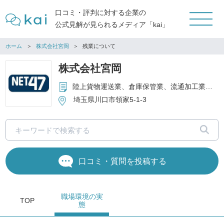
口コミ・評判に対する企業の
公式見解が見られるメディア「kai」
ホーム
株式会社宮岡
残業について
株式会社宮岡
陸上貨物運送業、倉庫保管業、流通加工業、人材派遣業、ISOコンサルタント業
埼玉県川口市領家5-1-3
口コミ・質問を投稿する
職場環境
の実
TOP
態