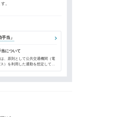
ます。
勤手当」
手当について
では、原則として公共交通機関（電
バス）を利用した通勤を想定してお
勤手当は月5万円を上限として支
ています。バス代については、自宅
寄り駅までの距離が2km以上ある
に限り支給対象