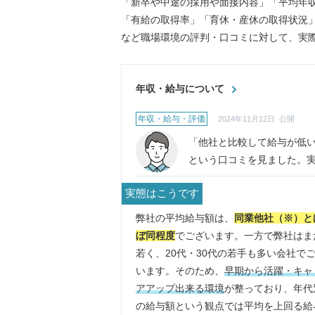
「新卒や中途の採用や面接内容」「平均年
「有給の取得率」「育休・産休の取得状況
など職場環境の評判・口コミに対して、実
年収・給与について
年収・給与・評価
2024年11月12日 公開
「他社と比較して給与が低
という口コミを見ました。
はどうなんでしょうか。
実態はこうです
弊社の平均給与額は、
同業他社（※）と
ぼ同程度
でございます。一方で弊社はま
若く、20代・30代の若手も多い会社で
います。そのため、
早期から活躍・キャ
アアップ出来る環境
が整っており、年代
の給与額という観点では平均を上回る給