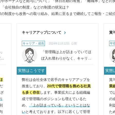
収やボーナスなど給与について」「休日出勤の有無」「離職率」などの
」「会社独自の制度」などの制度の状況は？
際の制度から改善への取り組み、結果に至るまで継続してご報告・ご紹
キャリアアップについて
賞
キャリア・成長
年
2024年11月12日 公開
い」
「管理職は上が詰まっていてほ
実際
ぼ入れ替わりがなく、キャリア
アップを望めない」という口コ
実態はこうです
実態
ミを見ました。実態を教えてく
ださい。
ほ
弊社は会社全体で若手のキャリアアップを
賞
だ
推進しており、
20代で管理職を務める社員
業
ござ
も多く存在
します。事業拡大による組織編
で
リ
成で管理職のポジションも増えているた
の
別
め、
「上が詰まっている」ということはな
利
与
い
と考えております。以下に若くして管理
た