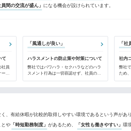
社員間の交流が盛ん」
になる機会が設けられています。
「風通しが良い」
「社
いて
ハラスメントの防止策や対策について
社内
の社員
弊社ではパワハラ・セクハラなどのハラ
弊社
ケーシ
スメント行為は一切容認せず、社員の皆
ため
。弊社
様が安心して働けるよう防止策と対策を
ケー
え、コ
徹底しています。具体的には以下の施策
た、
こと
を行っています。◆ホットライン設置ハ
ージ
ラスメント行為や疑わ
で、
なく、有給休暇が比較的取得しやすい環境であるという声があ
ことや
「時短勤務制度」
があるため、
「女性も働きやすい」
環