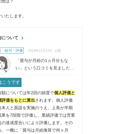
実態は？
介いたします。
与について
収・給与・評価
2024年11月12日 公開
「賞与が月給の1ヵ月分もな
い」という口コミを見ました。
実態を教えてください。
はこうです
与額については年2回の頻度で
個人評価と
績評価をもとに算出
されます。個人評価
は本人と面談を実施のうえ、上長が半期
成果を7段階で評価し、業績評価では営業
益の達成度合いにより評価します。その
め、一概に「賞与は月給換算で何ヶ月