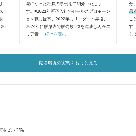
ま
職になった社員の事例をご紹介いたしま
分
ス
す。■2021年新卒入社でセールスプロモーシ
果
般
ョン職に従事、2022年にリーダーへ昇格、
こ
20
2024年に販路内で販売数1位を達成し現在エ
す
リア責
･･･続きを読む
し
職場環境の実態をもっと見る
野村ビル 23階