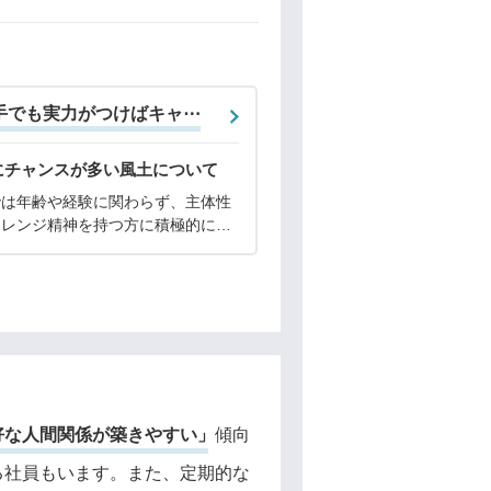
手でも実力がつけばキャ⋯
にチャンスが多い風土について
では年齢や経験に関わらず、主体性
ャレンジ精神を持つ方に積極的にチ
を提供しています。会長自身も20
マーキュリーを創業しており、「す
の人の可能性を広げる」というミッ
ンのもと、若手
好な人間関係が築きやすい」
傾向
る社員もいます。また、定期的な