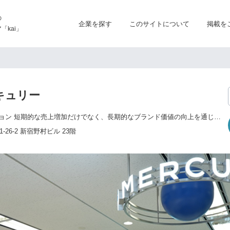
の
企業を探す
このサイトについて
掲載を
kai」
キュリー
セールスプロモーション 短期的な売上増加だけでなく、長期的なブランド価値の向上を通じて、新規顧客の獲得や顧客ロイヤルティの向上をサポートします。 エデュケーション 専門学校や日本語教育を通じて個人やコミュニティの発展に寄与し、未来の価値ある人材を育てます。 エンターテインメント 大人から子供まで、夢と冒険を追求する人々に驚きと感動の体験を提供します。 キッズテーマパークや劇場など幅広く運営しています。 アウトソーシング 部分的な業務から中長期的なBPOまで、バックオフィス業務にとどまらないコンタクトセンターや多様な事務局など、用途に合わせたサポートを提供します。 通信制高等学校 学生それぞれが持つ個を大切にしたいという想いから、自由度の高い「通信制」に着目し、精華学園の分校として現在は北海道・新潟・東京（2校）・神奈川・千葉（2校）・沖縄に8校を運営。
26-2 新宿野村ビル 23階