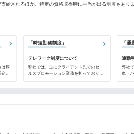
が支給されるほか、特定の資格取得時に手当が出る制度もあり
」
「時短勤務制度」
「通
テレワーク制度について
通勤
数は厚
弊社では、主にクライアント先でのセー
弊社
業企業
ルスプロモーション業務を担っており、
車・
また、
業務の特性上、接客や現場での販売支援
り、通
都合で
が中心となるため、リモートワークの導
給し
でござ
入は現時点では実施しておりません。出
から最
勤が難しい場合には有
場合