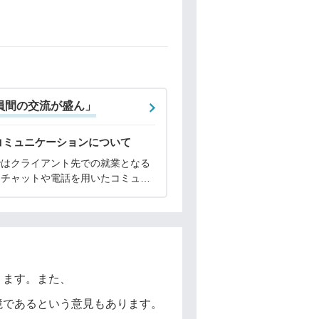
員間の交流が盛ん」
コミュニケーションについて
ではクライアント先での就業となる
、チャットや電話を用いたコミュニ
ションを頻繁に取っています。ま
社員のフォローやサポートを行うエ
ェントサポート部を設置すること
安心して就業・成長で
ります。また、
境であるという意見もあります。