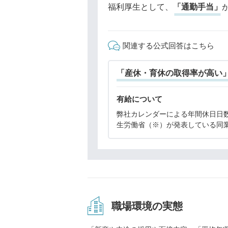
福利厚生として、
「通勤手当」
関連する公式回答はこちら
「産休・育休の取得率が高い
有給について
弊社カレンダーによる年間休日日
生労働省（※）が発表している同
の平均休日数とほぼ同程度です。
有給の取得率は92％に上り、自己
の休暇取得も比較的しやすい環境
います。そのため弊
職場環境の実態