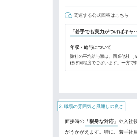
関連する公式回答はこちら
「若手でも実力がつけばキャ
年収・給与について
弊社の平均給与額は、同業他社（
ほぼ同程度でございます。一方で
まだ若く、20代・30代の若手も多
でございます。そのため、早期か
躍・キャリアアップ出来る環境が
おり、年代別の給与
職場の雰囲気と風通しの良さ
面接時の
「親身な対応」
や入社
がうかがえます。特に、若手社