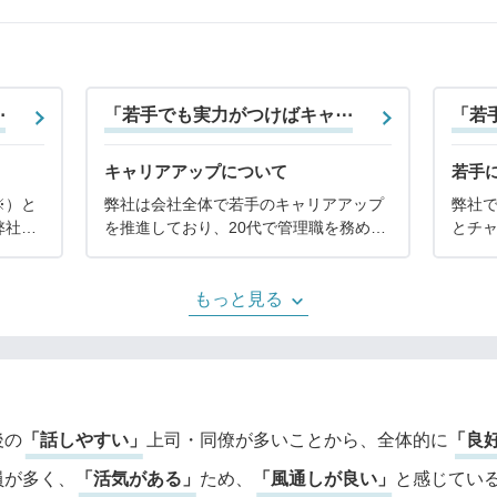
⋯
「若手でも実力がつけばキャ⋯
「若
キャリアアップについて
若手
※）と
弊社は会社全体で若手のキャリアアップ
弊社
弊社は
を推進しており、20代で管理職を務める
とチ
い会社
社員も多く存在します。事業拡大による
ャンス
ら活
組織編成で管理職のポジションも増えて
代で
整って
いるため、「上が詰まっている」という
べて
もっと見る
ことはないと考えて
ショ
後の
「話しやすい」
上司・同僚が多いことから、全体的に
「良
員が多く、
「活気がある」
ため、
「風通しが良い」
と感じてい