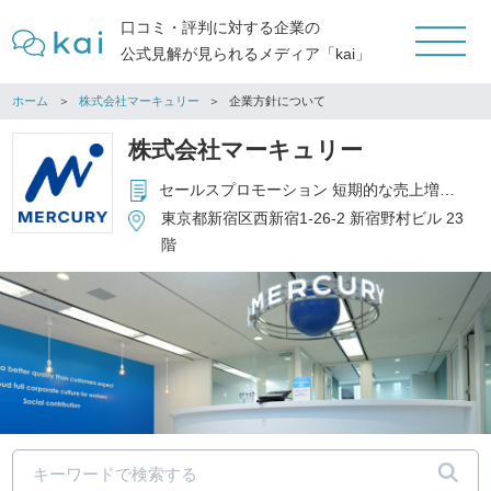
口コミ・評判に対する企業の
公式見解が見られるメディア「kai」
ホーム
株式会社マーキュリー
企業方針について
株式会社マーキュリー
セールスプロモーション 短期的な売上増加だけでなく、長期的なブランド価値の向上を通じて、新規顧客の獲得や顧客ロイヤルティの向上をサポートします。 エデュケーション 専門学校や日本語教育を通じて個人やコミュニティの発展に寄与し、未来の価値ある人材を育てます。 エンターテインメント 大人から子供まで、夢と冒険を追求する人々に驚きと感動の体験を提供します。 キッズテーマパークや劇場など幅広く運営しています。 アウトソーシング 部分的な業務から中長期的なBPOまで、バックオフィス業務にとどまらないコンタクトセンターや多様な事務局など、用途に合わせたサポートを提供します。 通信制高等学校 学生それぞれが持つ個を大切にしたいという想いから、自由度の高い「通信制」に着目し、精華学園の分校として現在は北海道・新潟・東京（2校）・神奈川・千葉（2校）・沖縄に8校を運営。
東京都新宿区西新宿1-26-2 新宿野村ビル 23
階