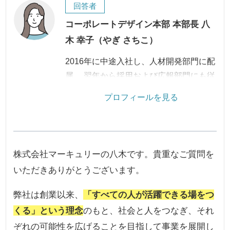
回答者
コーポレートデザイン本部 本部長 八
木 幸子（やぎ さちこ）
2016年に中途入社し、人材開発部門に配
属。 翌年から採用および広報部門にも従
事し、2024年に本部長に昇進する。 人
プロフィールを見る
材採用では会社の成長に貢献できるよう
尽力し、企業広報ではブランドイメージ
の向上や外部との円滑なコミュニケーシ
ョンをサポートし、会社の認知度向上に
株式会社マーキュリーの八木です。貴重なご質問を
努めている。
いただきありがとうございます。
弊社は創業以来、
「すべての人が活躍できる場をつ
くる」という理念
のもと、社会と人をつなぎ、それ
ぞれの可能性を広げることを目指して事業を展開し