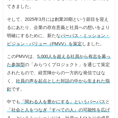
てきました。
そして、2025年3月には創業20期という節目を迎え
るにあたり、企業の存在意義と社員への想いをより
明確にするために、新たな
パーパス・ミッション・
ビジョン・バリュー（PMVV）を策定
しました。
このPMVVは、
5,000人を超える社員から有志を募っ
た参加型
の「みらつくプロジェクト」を通じて策定
されたもので、経営陣からの一方的な発信ではな
く、
社員の声を起点とした対話の中から生まれた指
針
です。
中でも
「関わる人を豊かにする」というパーパス
と
「社会と人をつなぎ『すべての人』の可能性を広げ